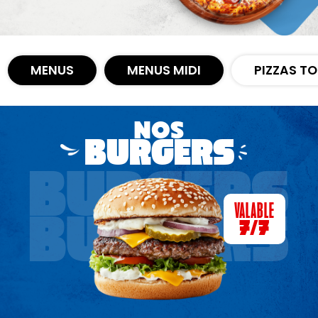
Nous Trouver
Zones de Livraison
MENUS
MENUS MIDI
PIZZAS T
NOS
BURGERS
BURGERS
VALABLE
BURGERS
7/7