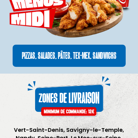
PIZZAS, SALADES, PÂTES, TEX-MEX, SANDWICHS
Vert-Saint-Denis, Savigny-le-Temple,
Nandy, Seine-Port, Le Mee-sur-Seine,