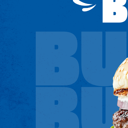
B
BU
BU