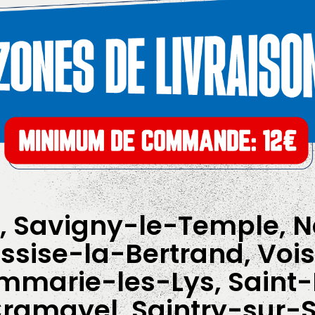
, Savigny-le-Temple, N
ssise-la-Bertrand, Vois
ammarie-les-Lys, Saint-
amayel, Saintry-sur-Sei