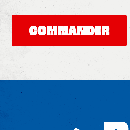
Mobile
Programme De Fidélité
Avis
COMMANDER
Mon Compte
Notre Restaurant
Zones de Livraison