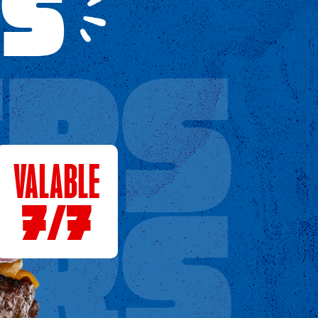
RS
ERS
VALABLE
7/7
ERS