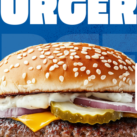
URGE
RG
RG