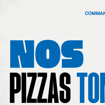
COMMA
NOS
Accueil
Allergènes
Charte Qualité
PIZZAS
TO
C.G.V
Contact
Mentions Légales